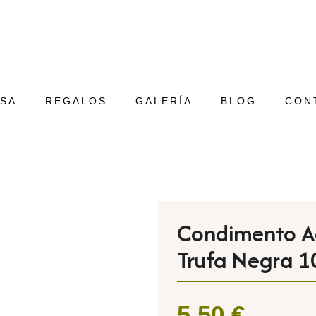
SA
REGALOS
GALERÍA
BLOG
CON
Condimento Ac
Trufa Negra 
5,50
€